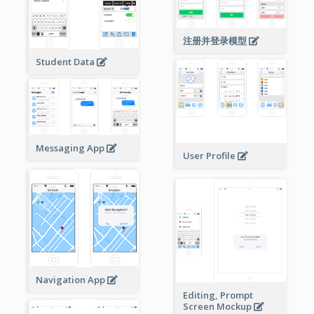
注册并登录模型
Student Data
Messaging App
User Profile
Navigation App
Editing, Prompt
Screen Mockup