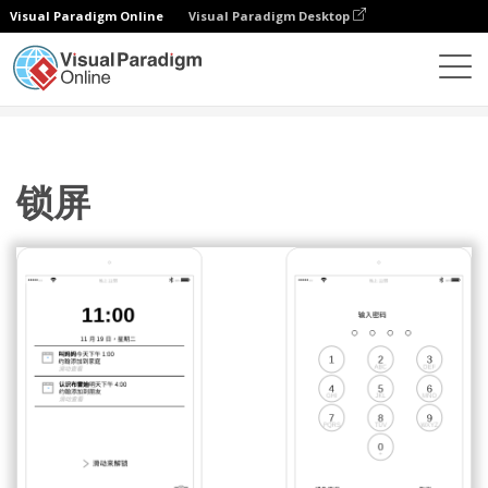
Visual Paradigm Online
Visual Paradigm Desktop
图表
模板
iOS 线框
锁屏
锁屏