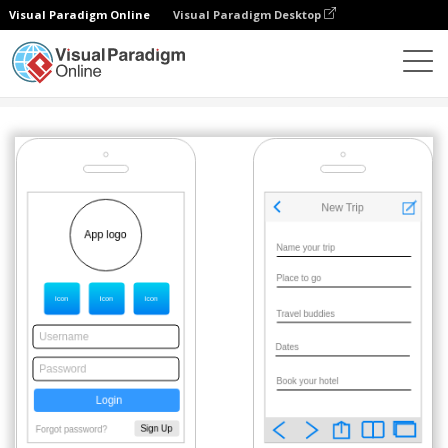
Visual Paradigm Online
Visual Paradigm Desktop
图表
模板
iOS 线框
Trip Planning App