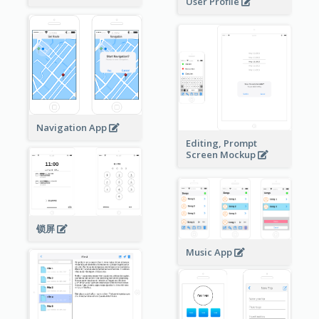
User Profile
Navigation App
Editing, Prompt
Screen Mockup
锁屏
Music App