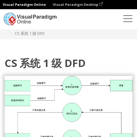
Visual Paradigm Online
Visual Paradigm Desktop
图表
模板
Yourdon and Coad 数据流图
CS 系统 1 级 DFD
CS 系统 1 级 DFD