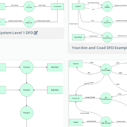
System Level 1 DFD
Yourdon and Coad DFD Examp