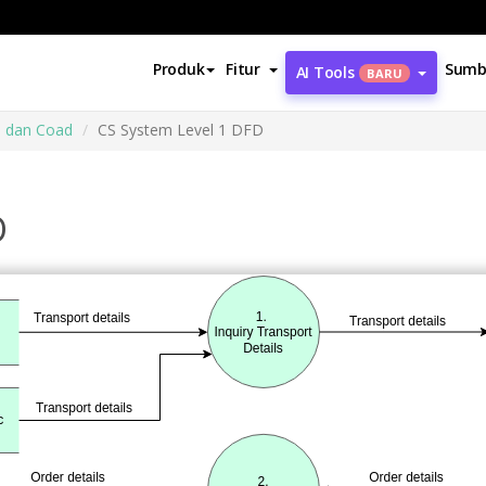
Produk
Fitur
Sumb
AI Tools
BARU
 dan Coad
CS System Level 1 DFD
D