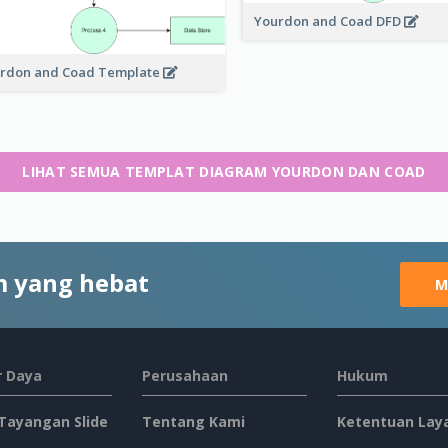
Yourdon and Coad DFD
rdon and Coad Template
LIHAT SEMUA TEMPLAT DIAGRAM YOURDON DAN COAD
 yang hebat
M
 Daya
Perusahaan
Hukum
 Tayangan Slide
Tentang Kami
Ketentuan Lay