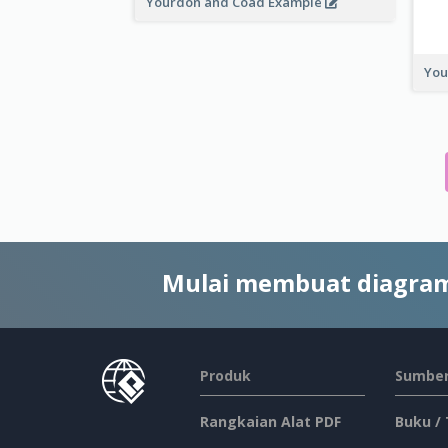
Yourdon and Coad Example
You
Mulai membuat diagram
Produk
Sumber
Rangkaian Alat PDF
Buku /