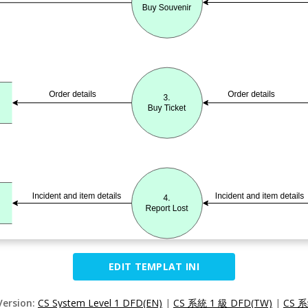
EDIT TEMPLAT INI
Version:
CS System Level 1 DFD(EN)
|
CS 系統 1 級 DFD(TW)
|
CS 系