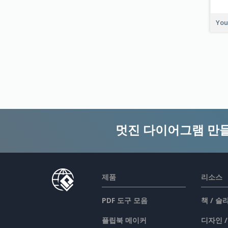
You
멋진 다이어그램 만
제품
리소스
PDF 도구 모음
책 / 
플립북 메이커
디자인 