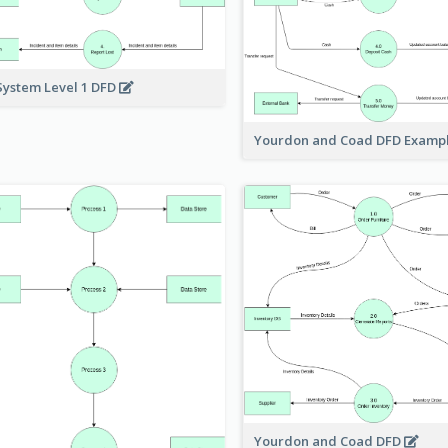
System Level 1 DFD
Yourdon and Coad DFD Examp
Yourdon and Coad DFD