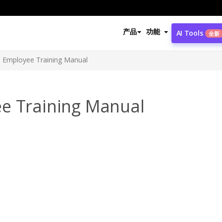
产品
功能
AI Tools
全新
e Employee Training Manual
e Training Manual