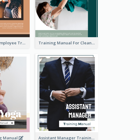
The Ultimate Employee Training Manual
Training Manual For Cleaning Service
ng Manual
Assistant Manager Training Manual