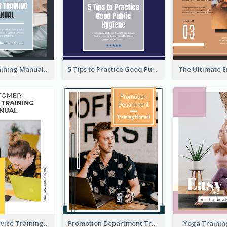
Teaching Training Manual
5 Tips to Practice Good Public Hygiene
Customer Service Training Manual
Promotion Department Training Manual
Yoga Traini