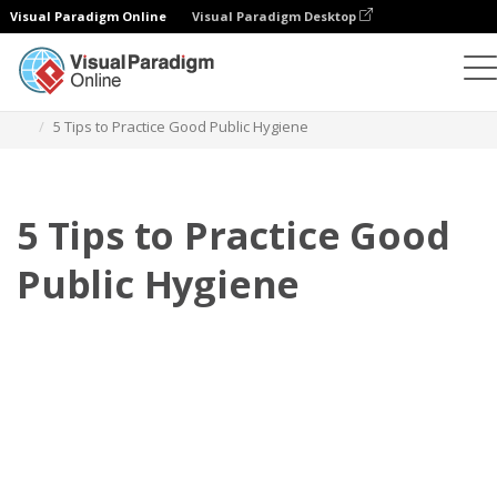
Visual Paradigm Online
Visual Paradigm Desktop
翻页书本
模板
培训手册
5 Tips to Practice Good Public Hygiene
5 Tips to Practice Good
Public Hygiene