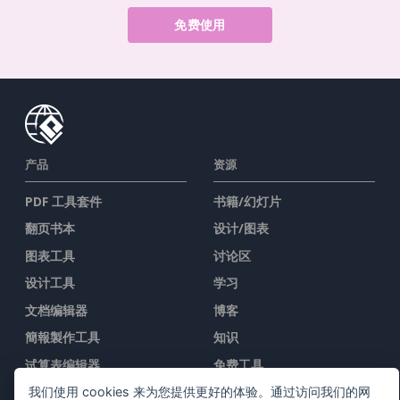
免费使用
产品
资源
PDF 工具套件
书籍/幻灯片
翻页书本
设计/图表
图表工具
讨论区
设计工具
学习
文档编辑器
博客
簡報製作工具
知识
试算表编辑器
免费工具
价格
网站地图
我们使用 cookies 来为您提供更好的体验。通过访问我们的网