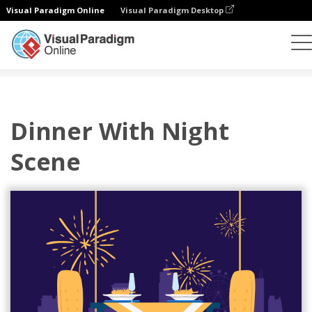
Visual Paradigm Online
Visual Paradigm Desktop
插图
模板
主页插图
Dinner With Night Scene
Dinner With Night
Scene