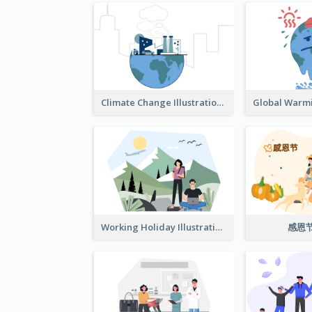
Climate Change Illustration
Working Holiday Illustration
感恩