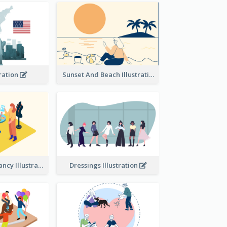
tration
Sunset And Beach Illustration
Beauty consultancy Illustration
Dressings Illustration