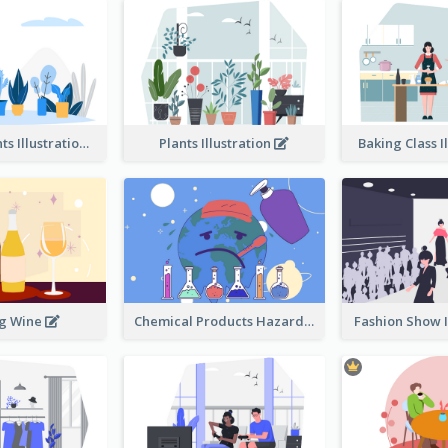
Different Plants Illustration
Plants Illustration
Baking Class I
ng Wine
Chemical Products Hazarding The Earth Illustration
Fashion Show I