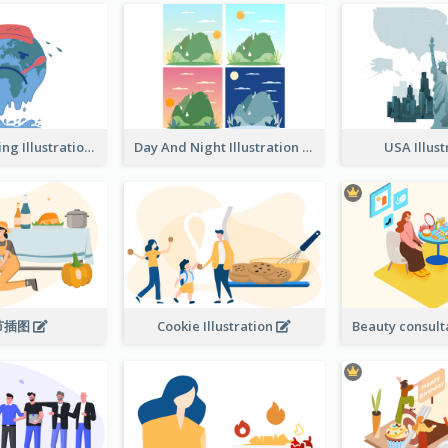
Global Warming Illustration
Day And Night Illustration
USA Illus
节插图
Cookie Illustration