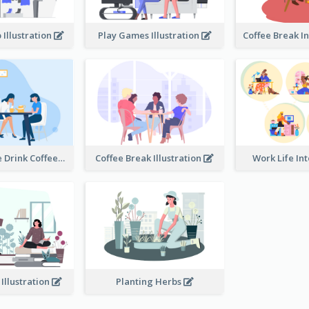
 Illustration
Play Games Illustration
Happy People Drink Coffee Illustration
Coffee Break Illustration
Work Life In
 Illustration
Planting Herbs