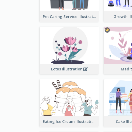
Pet Caring Service Illustration
Growth Il
Lotus Illustration
Medit
Eating Ice Cream Illustration
Cake Ill