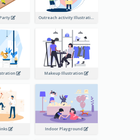
 Party
Outreach activity Illustration
ustration
Makeup Illustration
rinks
Indoor Playground