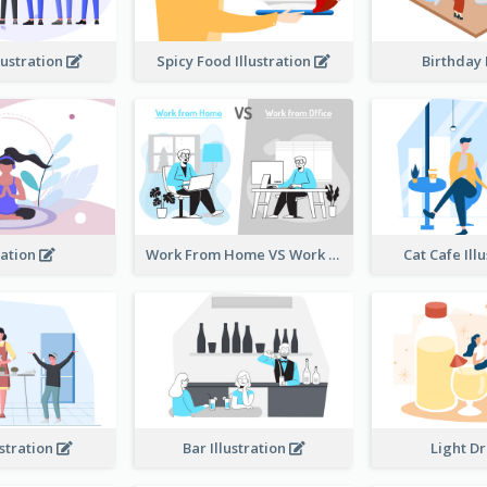
lustration
Spicy Food Illustration
Birthday
ation
Work From Home VS Work From Office
Cat Cafe Ill
ustration
Bar Illustration
Light D