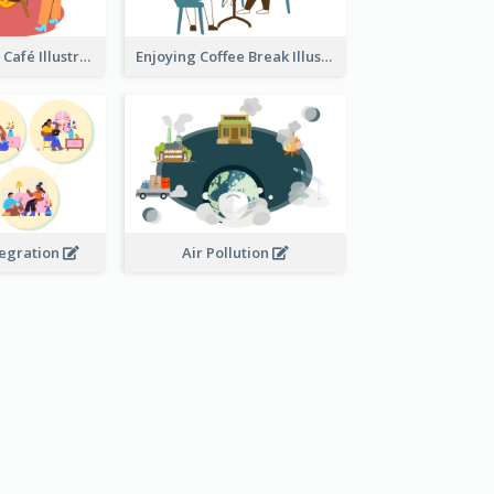
Coffee Break In Café Illustration
Enjoying Coffee Break Illustration
tegration
Air Pollution