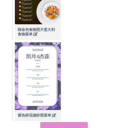
棕金色食物照片意大利
食物菜单
紫色碎花婚纱照菜单