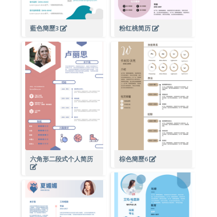
藍色簡歷3
粉红桃简历
六角形二段式个人简历
棕色簡歷6