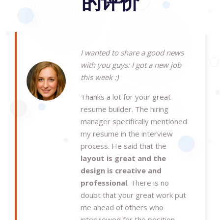
的评价
I wanted to share a good news
with you guys: I got a new job
this week :)
Thanks a lot for your great
resume builder. The hiring
manager specifically mentioned
my resume in the interview
process. He said that the
layout is great and the
design is creative and
professional
. There is no
doubt that your great work put
me ahead of others who
interviewed for the position.