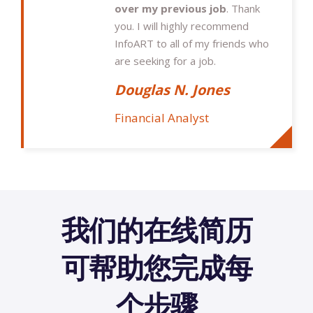
over my previous job
. Thank
you. I will highly recommend
InfoART to all of my friends who
are seeking for a job.
Douglas N. Jones
Financial Analyst
我们的在线简历
可帮助您完成每
个步骤