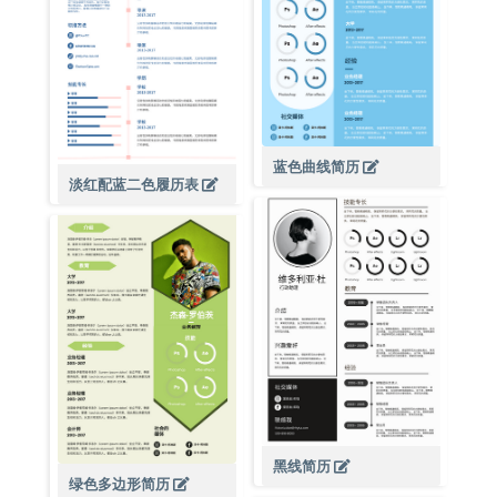
蓝色曲线简历
淡红配蓝二色履历表
黑线简历
绿色多边形简历