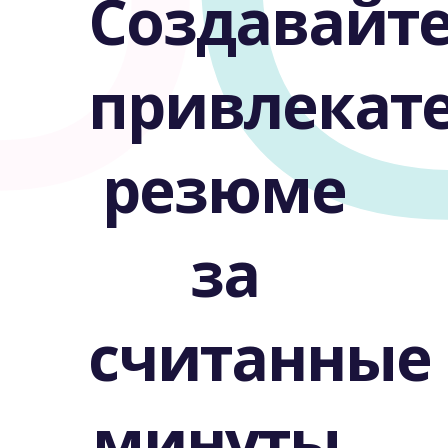
Создавайт
привлекат
резюме
за
считанные
минуты.