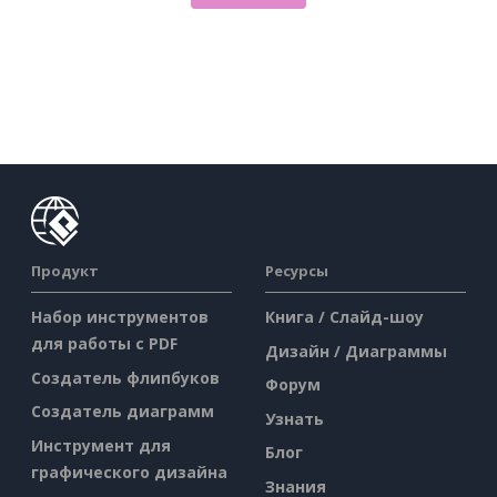
Продукт
Ресурсы
Набор инструментов
Книга / Слайд-шоу
для работы с PDF
Дизайн / Диаграммы
Создатель флипбуков
Форум
Создатель диаграмм
Узнать
Инструмент для
Блог
графического дизайна
Знания