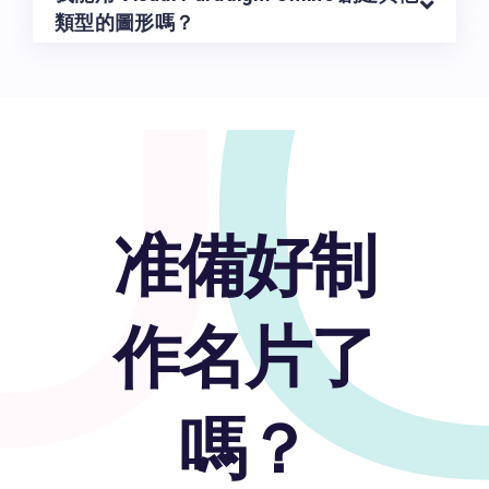
U
類型的圖形嗎？
准備好制
作名片了
嗎？