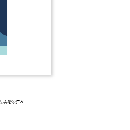
與階段(TW)
|