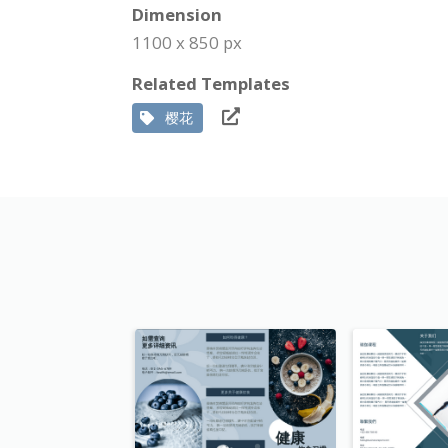
Dimension
1100 x 850 px
Related Templates
樱花