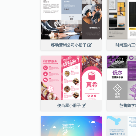
移动营销公司小册子
时尚室内工
便当屋小册子
芭蕾舞学