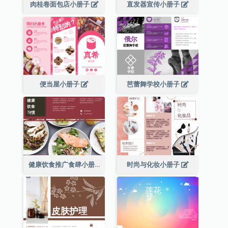
肉桂卷面包店小册子
直发器宣传小册子
便当屋小册子
芭蕾舞学校小册子
健康饮食推广食肆小册子
时尚与化妆小册子