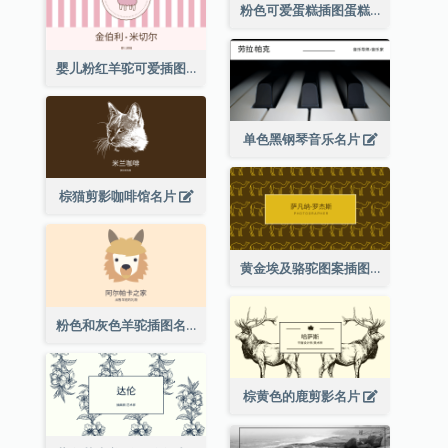
粉色可爱蛋糕插图蛋糕店名片
婴儿粉红羊驼可爱插图名片
单色黑钢琴音乐名片
棕猫剪影咖啡馆名片
黄金埃及骆驼图案插图名片
粉色和灰色羊驼插图名片
棕黄色的鹿剪影名片