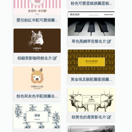
粉色可愛蛋糕插圖蛋糕店名片
嬰兒粉紅羊駝可愛插圖名片
單色黑鋼琴音樂名片
棕貓剪影咖啡館名片
黃金埃及駱駝圖案插圖名片
粉色和灰色羊駝插圖名片
棕黃色的鹿剪影名片