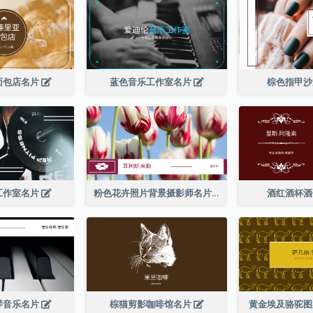
面包店名片
蓝色音乐工作室名片
棕色指甲
工作室名片
粉色花卉照片背景摄影师名片
酒红酒杯
琴音乐名片
棕猫剪影咖啡馆名片
黄金埃及骆驼