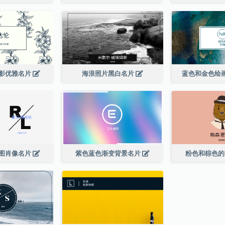
影优雅名片
海浪照片黑白名片
蓝色和金色绘
图肖像名片
紫色蓝色渐变背景名片
粉色和棕色