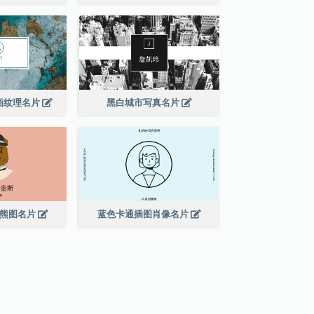
画纹理名片
黑白城市写真名片
的熊图名片
蓝色卡通插图肖像名片