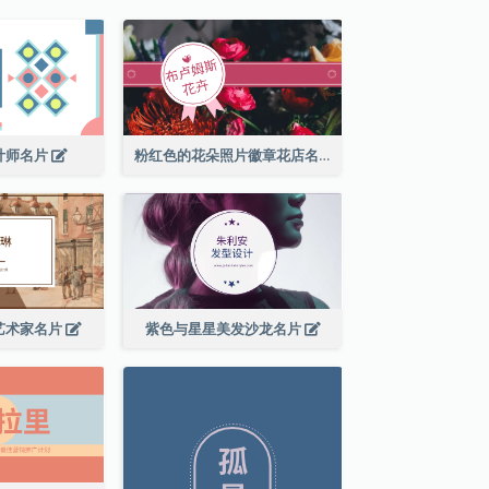
计师名片
粉红色的花朵照片徽章花店名片
艺术家名片
紫色与星星美发沙龙名片