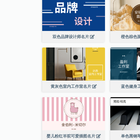
双色品牌设计师名片
橙色棕色
黄灰色室内工作室名片
蓝色健身
婴儿粉红羊驼可爱插图名片
单色黑钢