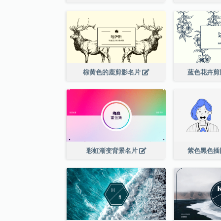
棕黄色的鹿剪影名片
蓝色花卉剪
彩虹渐变背景名片
紫色黑色插