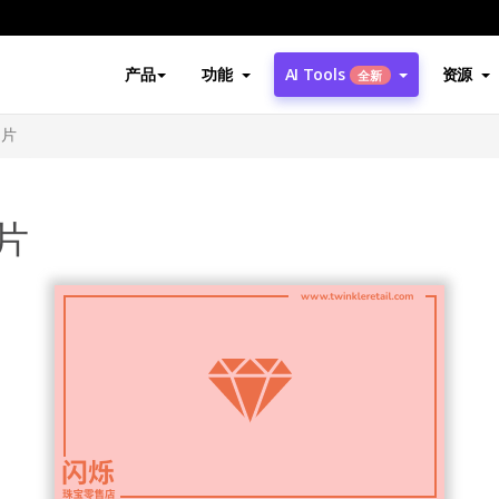
产品
功能
AI Tools
资源
全新
名片
片