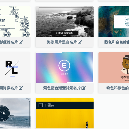
影優雅名片
海浪照片黑白名片
藍色和金色繪
圖肖像名片
紫色藍色漸變背景名片
粉色和棕色