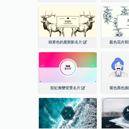
棕黃色的鹿剪影名片
藍色花卉剪
彩虹漸變背景名片
紫色黑色插