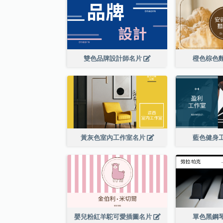
雙色品牌設計師名片
橙色棕色
黃灰色室內工作室名片
藍色健身
嬰兒粉紅羊駝可愛插圖名片
單色黑鋼