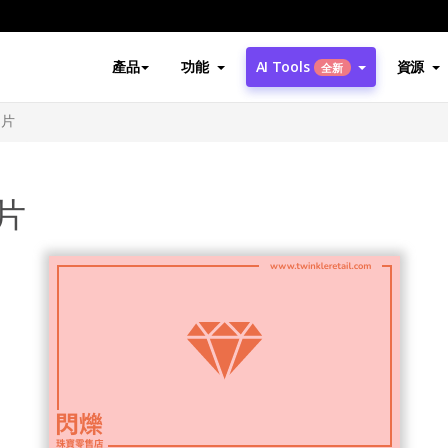
產品
功能
AI Tools
資源
全新
名片
片