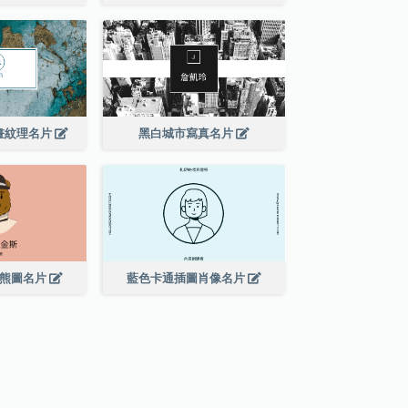
畫紋理名片
黑白城市寫真名片
的熊圖名片
藍色卡通插圖肖像名片