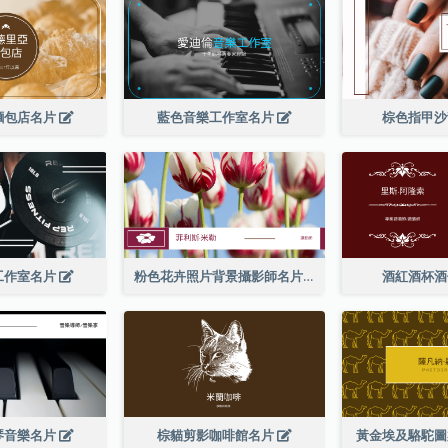
麵包店名片
藍色音樂工作室名片
棕色指甲
工作室名片
粉色花卉照片背景攝影師名片
酒紅酒杯
琴音樂名片
棕貓剪影咖啡館名片
黃金埃及駱駝