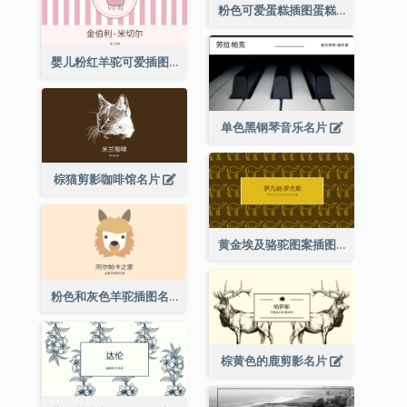
粉色可爱蛋糕插图蛋糕店名片
婴儿粉红羊驼可爱插图名片
单色黑钢琴音乐名片
棕猫剪影咖啡馆名片
黄金埃及骆驼图案插图名片
粉色和灰色羊驼插图名片
棕黄色的鹿剪影名片