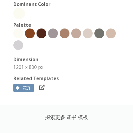
Dominant Color
Palette
Dimension
1201 x 800 px
Related Templates
花卉
探索更多 证书 模板