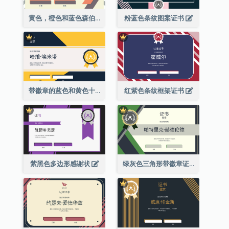
黄色，橙色和蓝色森伯斯特证书
粉蓝色条纹图案证书
带徽章的蓝色和黄色十年证书
红紫色条纹框架证书
紫黑色多边形感谢状
绿灰色三角形带徽章证书