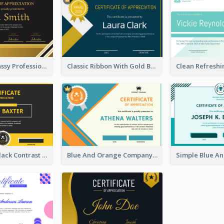
Dark Gold Classy Professional Certificate Design
Classic Ribbon With Gold Badge Certificate Design
Yellow And Black Contrast Simple Certificate
Blue And Orange Company Triangles With Badge Certificate