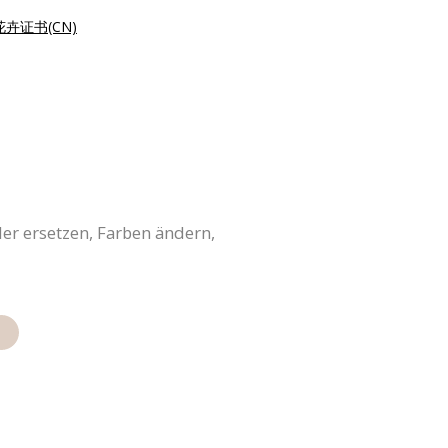
卉证书(CN)
der ersetzen, Farben ändern,