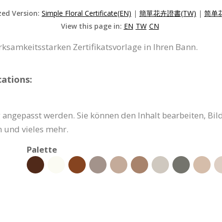
zed Version:
Simple Floral Certificate(EN)
|
簡單花卉證書(TW)
|
简单花
View this page in:
EN
TW
CN
ksamkeitsstarken Zertifikatsvorlage in Ihren Bann.
ations:
g angepasst werden. Sie können den Inhalt bearbeiten, Bil
 und vieles mehr.
Palette