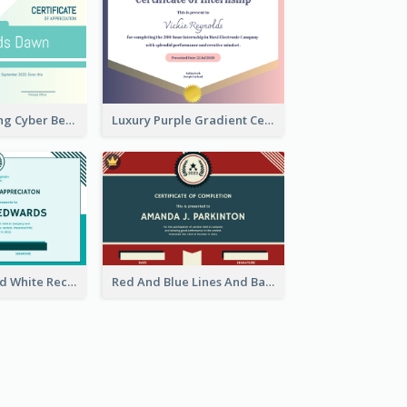
Clean Refreshing Cyber Best Certificate Design
Luxury Purple Gradient Certificate Design For Recommendation
Simple Blue And White Rectangle Certificate
Red And Blue Lines And Badge Completion Certificate