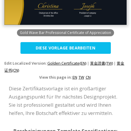
Gold Wave Bar Professional Certificate of Appreciation
DIESE VORLAGE BEARBEITEN
Edit Localized Version:
Golden Certificate(EN)
|
黃金證書(TW)
|
黄金
证书(CN)
View this page in:
EN
TW
CN
Diese Zertifikatsvorlage ist ein großartiger
Ausgangspunkt für Ihr nächstes Designprojekt.
Sie ist professionell gestaltet und wird Ihnen
helfen, Ihre Botschaft effektiver zu vermitteln.