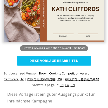
Brown Cooking Competition Award Certificate
DIESE VORLAGE BEARBEITEN
Edit Localized Version:
Brown Cooking Competition Award
Certificate(EN)
|
布朗烹飪比賽獎證書(TW)
|
布朗烹饪比赛奖证书(CN)
View this page in:
EN
TW
CN
Diese Vorlage ist ein guter Ausgangspunkt für
Ihre nächste Kampagne