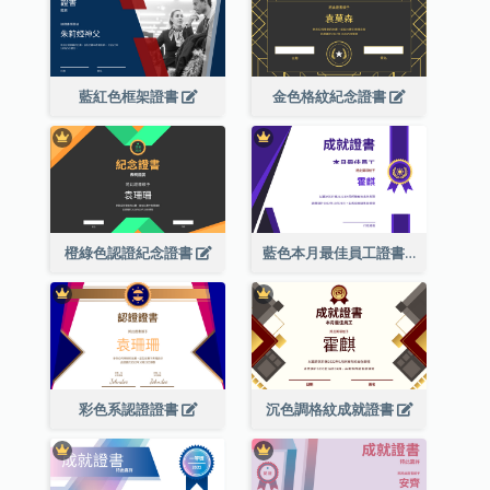
藍紅色框架證書
金色格紋紀念證書
橙綠色認證紀念證書
藍色本月最佳員工證書(附標誌)
彩色系認證證書
沉色調格紋成就證書