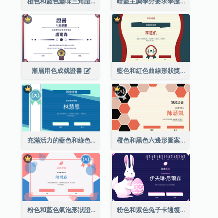
橙色和藍色趣味三角證書
暗藍主調學分要求學歷證書
漸層用色成就證書
藍色和紅色曲線形狀獎證書
充滿活力的藍色和綠色徽章證書
橙色和黑色六邊形圖案證書
粉色和藍色氣泡形狀證書
粉色和紫色兔子卡通復活節證書