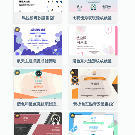
馬拉松籌款證書
比賽優秀表現獎成就證書
航天主題演講成就獎勵證書
淺色系六邊形紋成就證書
藍色和橙色斑點形狀證書
黃棕色斑點背景證書