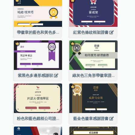
帶徽章的藍色和黃色多邊形證書
紅紫色條紋框架證書
紫黑色多邊形感謝狀
綠灰色三角形帶徽章證書
粉色和藍色鏡框公司證書
藍金色徽章感謝證書