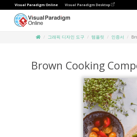
Visual Paradigm Online
Visual Paradigm Desktop
그래픽 디자인 도구
템플릿
인증서
Br
Brown Cooking Compet