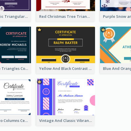
Elegant Mosaic Triangular Certificate Design Template
Red Christmas Tree Triangle Photo Certificate
Pink And Blue Triangles Confetti Celebration Certificate
Yellow And Black Contrast Simple Certificate
Navy Blue Two Columns Certificate Design Idea
Vintage And Classic Vibrant Certificate Design Ideas