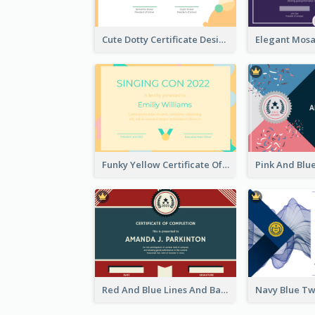
Cute Dotty Certificate Design Template Idea
Funky Yellow Certificate Of Singing Content Champion
Red And Blue Lines And Badge Completion Certificate