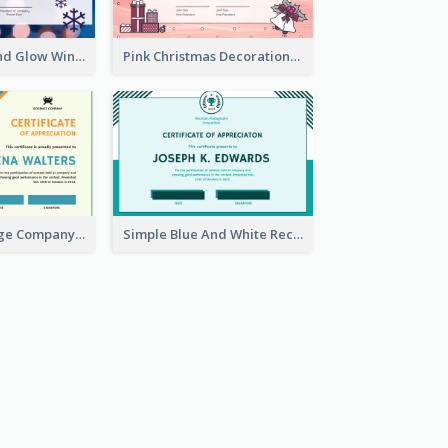
Purple Snow and Glow Winter Certificate
Pink Christmas Decorations Certificate
Blue And Orange Company Triangles With Badge Certificate
Simple Blue And White Rectangle Certificate