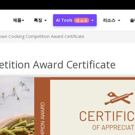
제품
특징
AI Tools
리소스
솔
새 소식
own Cooking Competition Award Certificate
ition Award Certificate