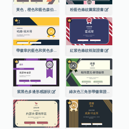
黃色，橙色和藍色森伯斯特證書
粉藍色條紋圖案證書
帶徽章的藍色和黃色多邊形證書
紅紫色條紋框架證書
紫黑色多邊形感謝狀
綠灰色三角形帶徽章證書