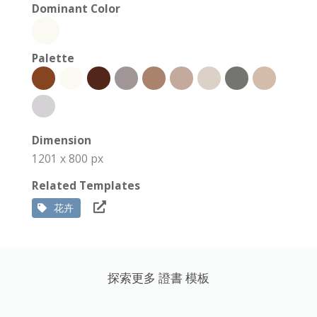
Dominant Color
Palette
Dimension
1201 x 800 px
Related Templates
花卉
探索更多 證書 模板