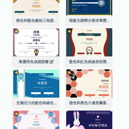
橙色和藍色趣味三角證書
暗藍主調學分要求學歷證書
漸層用色成就證書
藍色和紅色曲線形狀獎證書
充滿活力的藍色和綠色徽章證書
橙色和黑色六邊形圖案證書