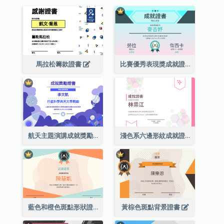
馬拉松籌款證書
比賽優秀表現獎成就證書
航天主題演講成就獎勵證書
淺色系六邊形紋成就證書
藍色和橙色斑點形狀證書
黃棕色斑點背景證書