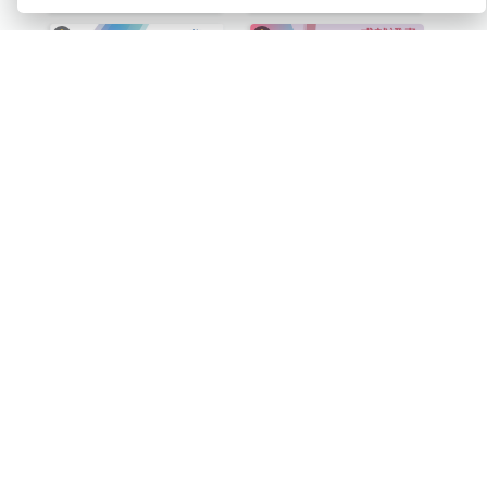
紫藍色調成就證書
紅色主調漸變色學分要求成就證書
時尚設計本月最佳員工證書
簡約畢業證書(附照片)
查看所有 證書 模板