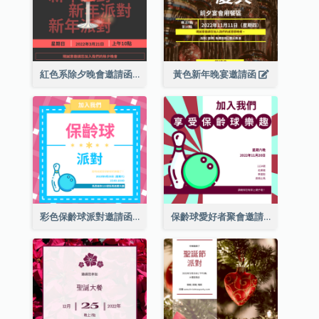
紅色系除夕晚會邀請函
黃色新年晚宴邀請函
彩色保齡球派對邀請函
保齡球愛好者聚會邀請函