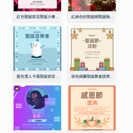
紅色聖誕節花聖誕大餐請柬
紅綠色的聖誕樹聖誕晚會邀請函
藍色雪人卡通聖誕節音樂會邀請
棕色插圖聖誕聚會請柬