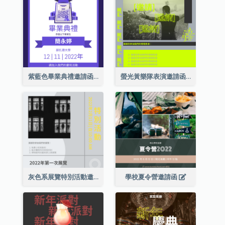
紫藍色畢業典禮邀請函
螢光黃樂隊表演邀請函
灰色系展覽特別活動邀請函
學校夏令營邀請函