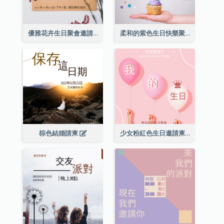
優雅花卉生日聚會邀請函
柔和的紫色生日快樂聚會請柬
棕色結婚請柬
少女粉紅色生日邀請柬