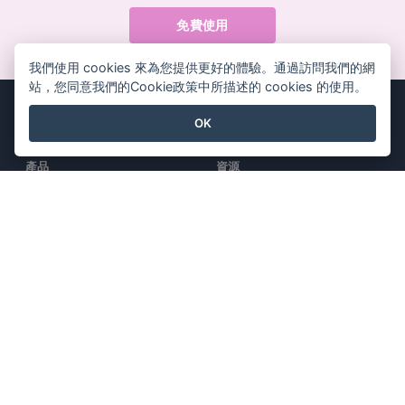
免費使用
我們使用 cookies 來為您提供更好的體驗。通過訪問我們的網
站，您同意我們的Cookie政策中所描述的 cookies 的使用。
OK
產品
資源
PDF 工具套件
書籍/幻燈片
翻頁書本
設計/圖表
圖表工具
討論區
設計工具
學習
文檔編輯器
博客
简报製作工具
知識
試算表編輯器
免費工具
價格
網站地圖