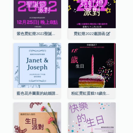
紫色霓虹燈2022聖誕晚會邀請函
霓虹燈2022邀請函
藍色花卉圖案的結婚請柬
粉紅霓虹蛋糕18歲生日請柬