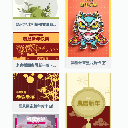
綠色地球和植物插圖賀卡
舞獅插畫照片賀卡
老虎插圖農曆新年賀卡
國風圖案新年賀卡