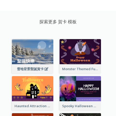
探索更多 賀卡 模板
雪地背景聖誕賀卡
Monster Themed Fun Halloween Greeting Card
Haunted Attraction Themed Halloween Card
Spooky Halloween Greeting Card