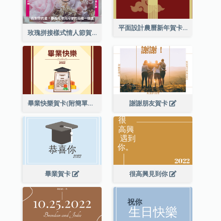
平面設計農曆新年賀卡與裝飾
玫瑰拼接樣式情人節賀卡
畢業快樂賀卡(附簡單配圖)
謝謝朋友賀卡
畢業賀卡
很高興見到你