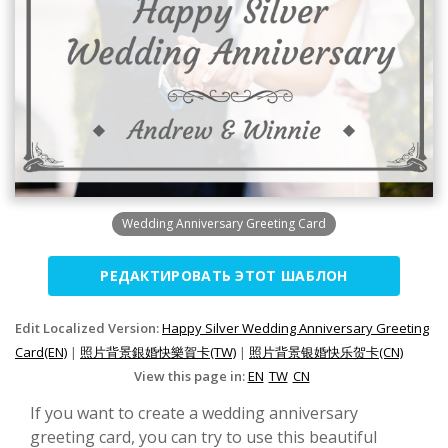
Wedding Anniversary Greeting Card
РЕДАКТИРОВАТЬ ЭТОТ ШАБЛОН
Edit Localized Version:
Happy Silver Wedding Anniversary Greeting
Card(EN)
|
照片背景銀婚快樂賀卡(TW)
|
照片背景银婚快乐贺卡(CN)
View this page in:
EN
TW
CN
If you want to create a wedding anniversary
greeting card, you can try to use this beautiful