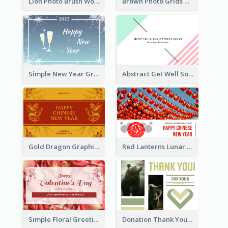
Lion Photo Brush World Wildlife Day Greeting Card
Brown Photo Grids World Wildlife Day Greeting Card
Simple New Year Greeting Card For 2021
Abstract Get Well Soon Greeting Card
Gold Dragon Graphic Lunar New Year Greeting Card
Red Lanterns Lunar New Year Greeting Card
Simple Floral Greeting Card Of Valentine's Day
Donation Thank You Card