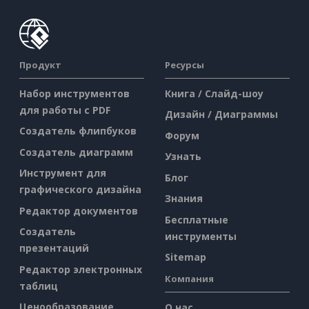
Продукт
Ресурсы
Набор инструментов
Книга / Слайд-шоу
для работы с PDF
Дизайн / Диаграммы
Создатель флипбуков
Форум
Создатель диаграмм
Узнать
Инструмент для
Блог
графического дизайна
Знания
Редактор документов
Бесплатные
Создатель
инструменты
презентаций
Sitemap
Редактор электронных
Компания
таблиц
Ценообразование
О нас