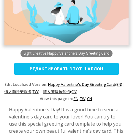
Light Creative Happy Valentine's Day Greeting Card
РЕДАКТИРОВАТЬ ЭТОТ ШАБЛОН
Edit Localized Version:
Happy Valentine's Day Greeting Card(EN)
|
情人節快樂賀卡(TW)
|
情人节快乐贺卡(CN)
View this page in:
EN
TW
CN
Happy Valentine's Day! It is a good time to send a
valentine's day card to your lover! You can try to
use this special greeting card template to help you
create your own beautiful valentine's day card. This