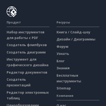
Продукт
Ресурсы
Набор инструментов
Книга / Слайд-шоу
для работы с PDF
Дизайн / Диаграммы
Создатель флипбуков
Форум
Создатель диаграмм
Узнать
Инструмент для
Блог
графического дизайна
Знания
Редактор документов
Бесплатные
Создатель
инструменты
презентаций
Sitemap
Редактор электронных
Компания
таблиц
Ценообразование
О нас