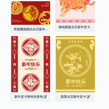
铜钱图案农历新年贺卡
带圆圈插图的农历新年快乐贺卡
新年贺卡附特色装饰
园景农历新年贺卡