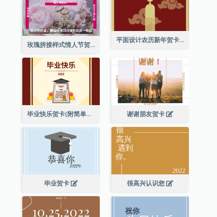
平面设计农历新年贺卡与装饰
玫瑰拼接样式情人节贺卡
毕业快乐贺卡(附简单配图)
谢谢朋友贺卡
毕业贺卡
很高兴认识您