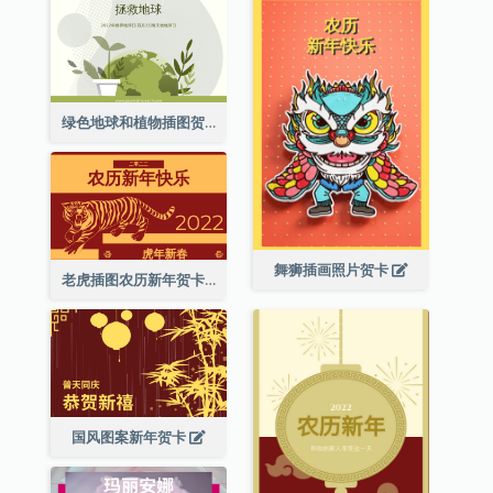
绿色地球和植物插图贺卡
舞狮插画照片贺卡
老虎插图农历新年贺卡
国风图案新年贺卡