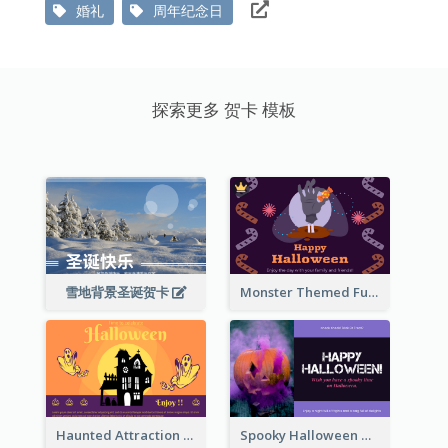
婚礼
周年纪念日
探索更多 贺卡 模板
雪地背景圣诞贺卡
Monster Themed Fun Halloween Greeting Card
Haunted Attraction Themed Halloween Card
Spooky Halloween Greeting Card