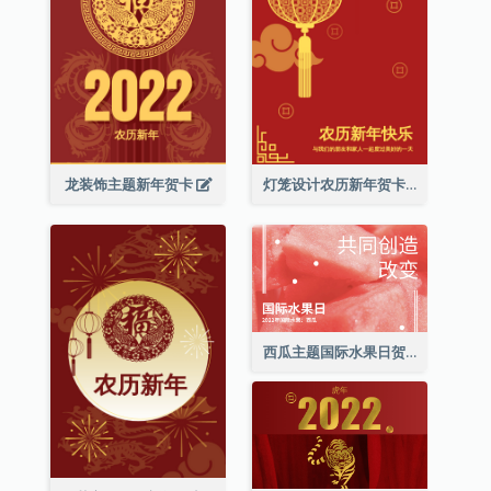
龙装饰主题新年贺卡
灯笼设计农历新年贺卡
西瓜主题国际水果日贺卡