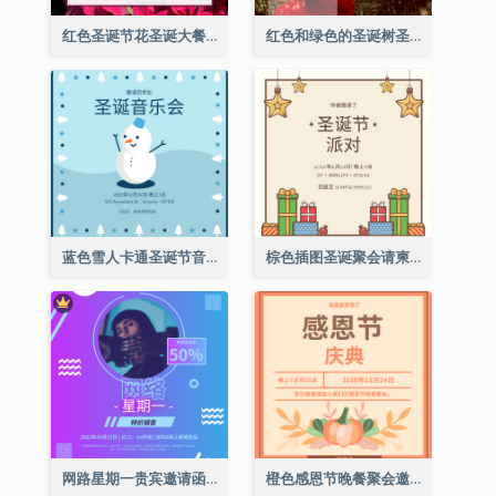
红色圣诞节花圣诞大餐请柬
红色和绿色的圣诞树圣诞派对邀请函
蓝色雪人卡通圣诞节音乐会邀请
棕色插图圣诞聚会请柬
网路星期一贵宾邀请函
橙色感恩节晚餐聚会邀请函