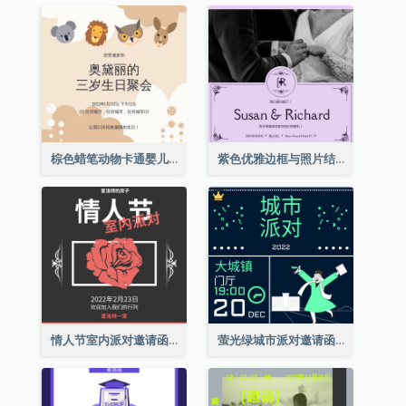
棕色蜡笔动物卡通婴儿生日邀请
紫色优雅边框与照片结婚请柬
情人节室内派对邀请函
萤光绿城市派对邀请函