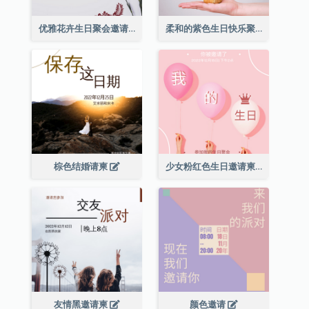
优雅花卉生日聚会邀请函
柔和的紫色生日快乐聚会请柬
棕色结婚请柬
少女粉红色生日邀请柬
友情黑邀请柬
颜色邀请