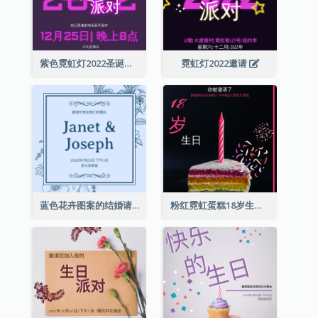
紫色霓虹灯2022圣诞晚会邀请函
霓虹灯2022邀请
蓝色花卉图案的结婚请柬
粉红霓虹蛋糕18岁生日请柬