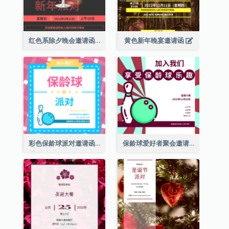
红色系除夕晚会邀请函
黄色新年晚宴邀请函
彩色保龄球派对邀请函
保龄球爱好者聚会邀请函