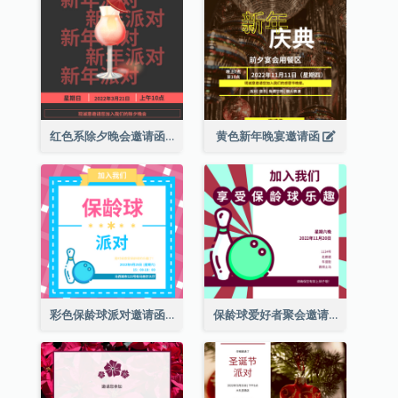
红色系除夕晚会邀请函
黄色新年晚宴邀请函
彩色保龄球派对邀请函
保龄球爱好者聚会邀请函