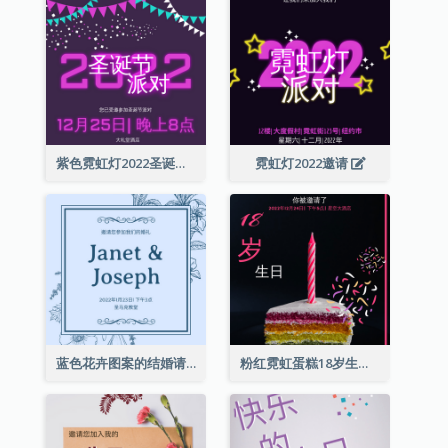
紫色霓虹灯2022圣诞晚会邀请函
霓虹灯2022邀请
蓝色花卉图案的结婚请柬
粉红霓虹蛋糕18岁生日请柬