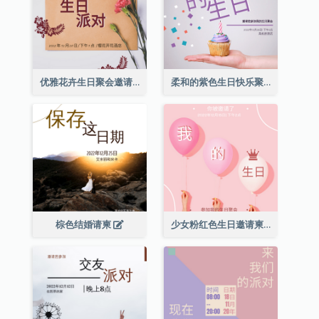
优雅花卉生日聚会邀请函
柔和的紫色生日快乐聚会请柬
棕色结婚请柬
少女粉红色生日邀请柬