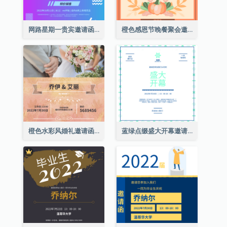
网路星期一贵宾邀请函
橙色感恩节晚餐聚会邀请函
橙色水彩风婚礼邀请函
蓝绿点缀盛大开幕邀请函