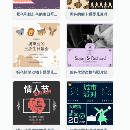
紫色和粉红色的生日蛋糕插图聚会请柬
黑色的熊卡通婴儿派对请柬
棕色蜡笔动物卡通婴儿生日邀请
紫色优雅边框与照片结婚请柬