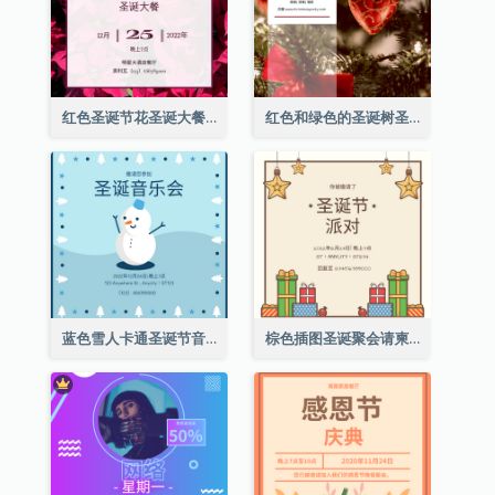
红色圣诞节花圣诞大餐请柬
红色和绿色的圣诞树圣诞派对邀请函
蓝色雪人卡通圣诞节音乐会邀请
棕色插图圣诞聚会请柬