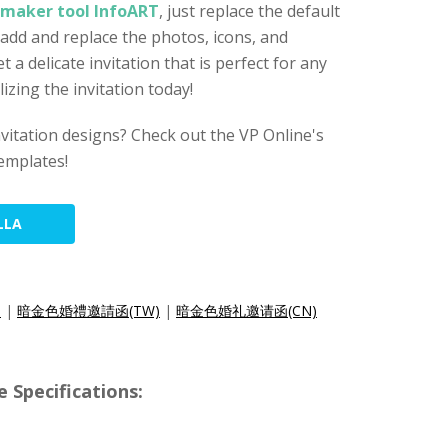
e maker tool InfoART
, just replace the default
, add and replace the photos, icons, and
 a delicate invitation that is perfect for any
izing the invitation today!
nvitation designs? Check out the VP Online's
templates!
LLA
)
|
暗金色婚禮邀請函(TW)
|
暗金色婚礼邀请函(CN)
 Specifications: