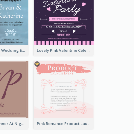
Soft Blue Floral Wedding Engagement Invitation
Lovely Pink Valentine Celebration Invitation Design Ideas
Brown Enjoy Dinner At Night Invitation
Pink Romance Product Launch Event