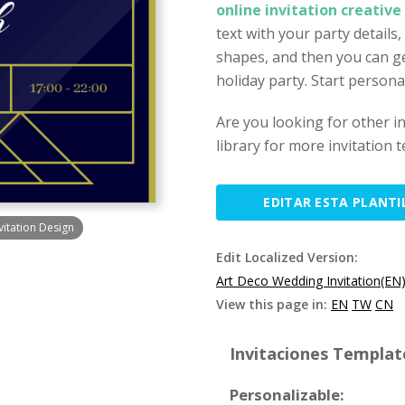
online invitation creativ
text with your party details
shapes, and then you can get
holiday party. Start personal
Are you looking for other i
library for more invitation 
EDITAR ESTA PLANTI
itation Design
Edit Localized Version:
Art Deco Wedding Invitation(EN
View this page in:
EN
TW
CN
Invitaciones Template
Personalizable: