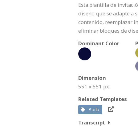
Esta plantilla de invitac
diseño que se adapte a s
contenido, reemplazar i
eliminar bloques de dis
Dominant Color
P
Dimension
551 x 551 px
Related Templates
Boda
Transcript