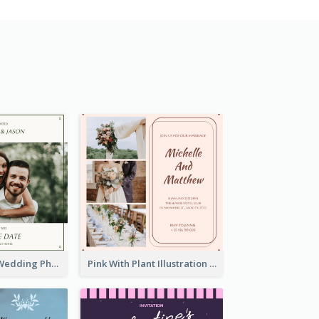
Green Simple Wedding Photo Wedding Invitation
Pink With Plant Illustration Wedding Party Invitation