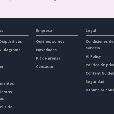
os
Empresa
Legal
 Diapositivas
Quiénes somos
Condiciones de
servicio
 / Diagrama
Novedades
AI Policy
Kit de prensa
Política de pri
er
Contacto
Content Guidel
Seguridad
mientos
Denunciar abu
ientas
tas
l sitio