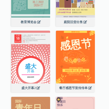
教育博览会
庭院旧货出售
盛大开幕2
餐厅感恩节宣传传单