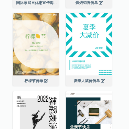
国际家庭日优惠宣传海报
烘焙销售传单
柠檬节传单
夏季大减价传单