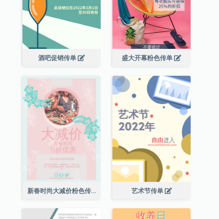
酒吧促销传单
盛大开幕粉色传单
新春时尚大减价粉色传单
艺术节传单