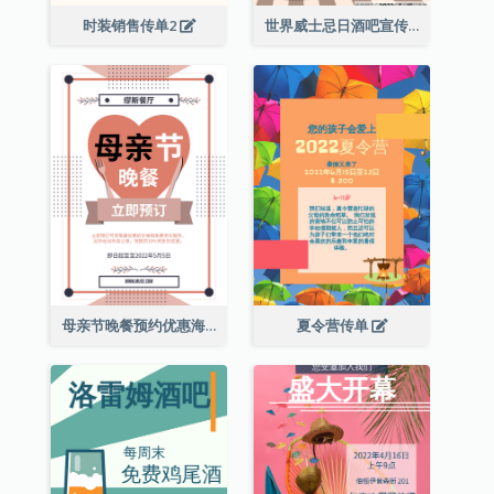
时装销售传单2
世界威士忌日酒吧宣传传单
母亲节晚餐预约优惠海报
夏令营传单