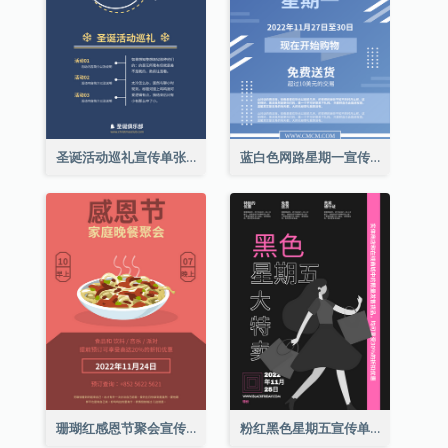
圣诞活动巡礼宣传单张(附介绍)
蓝白色网路星期一宣传单张
珊瑚红感恩节聚会宣传单张
粉红黑色星期五宣传单张