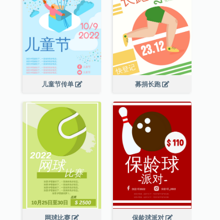
儿童节传单
募捐长跑
网球比赛
保龄球派对