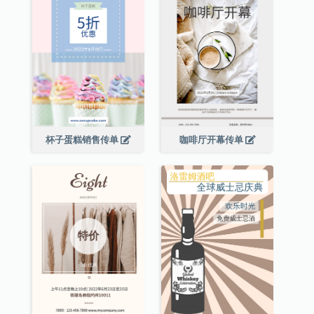
杯子蛋糕销售传单
咖啡厅开幕传单