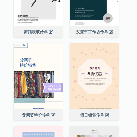
舞蹈表演传单
父亲节工作坊传单
父亲节特价传单
假日销售传单