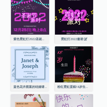
紫色霓虹灯2022圣诞晚会邀请函
霓虹灯2022邀请
蓝色花卉图案的结婚请柬
粉红霓虹蛋糕18岁生日请柬