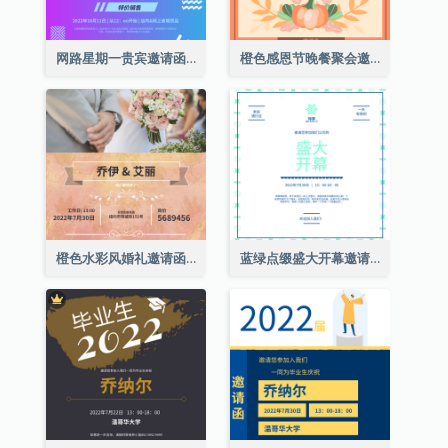
网路星期一贵宾邀请函
橙色感恩节晚餐聚会邀请函
橙色水彩风婚礼邀请函
蓝绿点缀盛大开幕邀请函