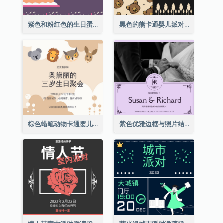
紫色和粉红色的生日蛋糕插图聚会请柬
黑色的熊卡通婴儿派对请柬
棕色蜡笔动物卡通婴儿生日邀请
紫色优雅边框与照片结婚请柬