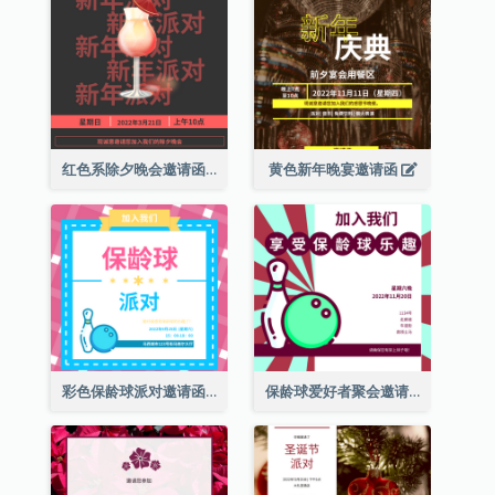
红色系除夕晚会邀请函
黄色新年晚宴邀请函
彩色保龄球派对邀请函
保龄球爱好者聚会邀请函