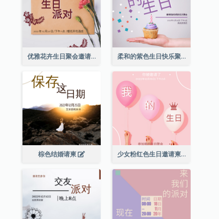
优雅花卉生日聚会邀请函
柔和的紫色生日快乐聚会请柬
棕色结婚请柬
少女粉红色生日邀请柬