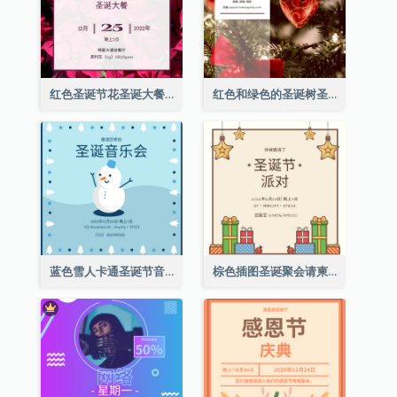
红色圣诞节花圣诞大餐请柬
红色和绿色的圣诞树圣诞派对邀请函
蓝色雪人卡通圣诞节音乐会邀请
棕色插图圣诞聚会请柬