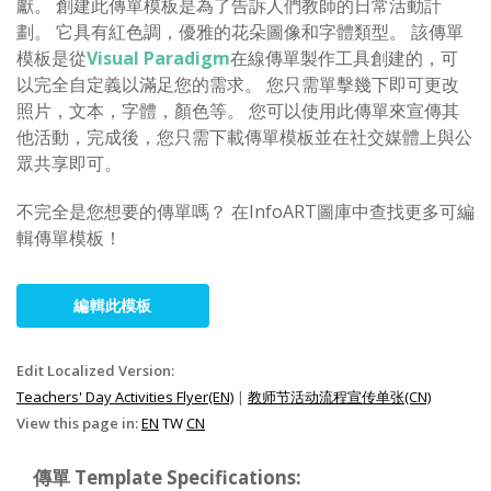
獻。 創建此傳單模板是為了告訴人們教師的日常活動計
劃。 它具有紅色調，優雅的花朵圖像和字體類型。 該傳單
模板是從
Visual Paradigm
在線傳單製作工具創建的，可
以完全自定義以滿足您的需求。 您只需單擊幾下即可更改
照片，文本，字體，顏色等。 您可以使用此傳單來宣傳其
他活動，完成後，您只需下載傳單模板並在社交媒體上與公
眾共享即可。
不完全是您想要的傳單嗎？ 在InfoART圖庫中查找更多可編
輯傳單模板！
編輯此模板
Edit Localized Version:
Teachers' Day Activities Flyer(EN)
|
教师节活动流程宣传单张(CN)
View this page in:
EN
TW
CN
傳單 Template Specifications: