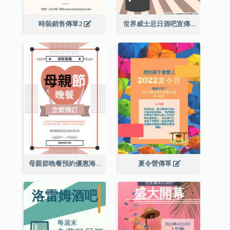
時裝銷售傳單2
世界威士忌日酒吧宣傳傳單
母親節晚餐預約優惠海報
夏令營傳單