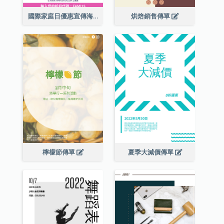
國際家庭日優惠宣傳海報
烘焙銷售傳單
檸檬節傳單
夏季大減價傳單