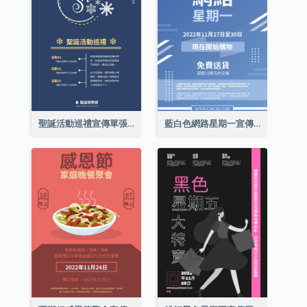
聖誕活動巡禮宣傳單張(附介紹)
藍白色網路星期一宣傳單張