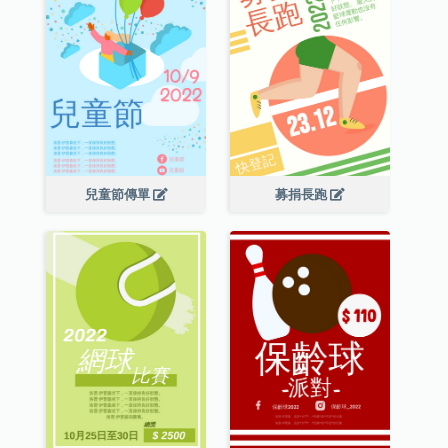
兒童節傳單
募捐長跑