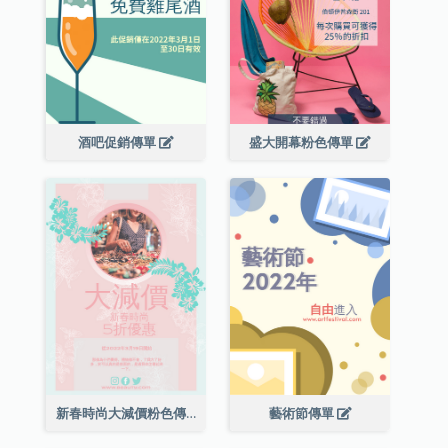
酒吧促銷傳單
盛大開幕粉色傳單
新春時尚大減價粉色傳單
藝術節傳單