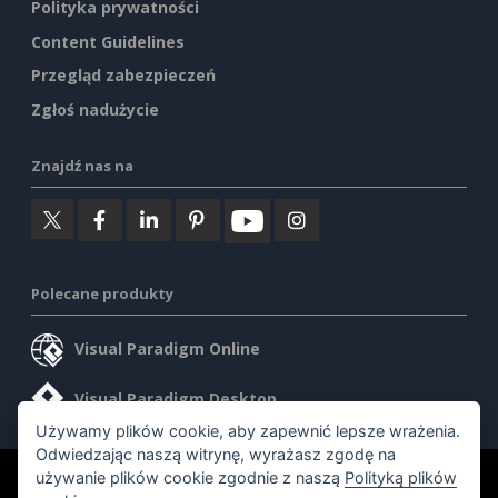
Polityka prywatności
Content Guidelines
Przegląd zabezpieczeń
Zgłoś nadużycie
Znajdź nas na
Polecane produkty
Visual Paradigm Online
Visual Paradigm Desktop
Używamy plików cookie, aby zapewnić lepsze wrażenia.
Odwiedzając naszą witrynę, wyrażasz zgodę na
używanie plików cookie zgodnie z naszą
Polityką plików
©2026 by Visual Paradigm. Wszelkie prawa zastrzeżone.