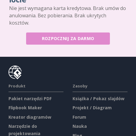
Nie jest wymagana karta kredytowa. Brak umów do
anulowania. Bez pobierania. Brak ukrytych
kosztów.
ROZPOCZNIJ ZA DARMO
Produkt
Zasoby
Pakiet narzędzi PDF
Książka / Pokaz slajdów
Flipbook Maker
Projekt / Diagram
Kreator diagramów
Forum
Narzędzie do
Nauka
projektowania
Blog