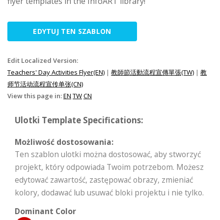
flyer templates in the InfoART library!
EDYTUJ TEN SZABLON
Edit Localized Version:
Teachers' Day Activities Flyer(EN)
|
教師節活動流程宣傳單張(TW)
|
教
师节活动流程宣传单张(CN)
View this page in:
EN
TW
CN
Ulotki Template Specifications:
Możliwość dostosowania:
Ten szablon ulotki można dostosować, aby stworzyć
projekt, który odpowiada Twoim potrzebom. Możesz
edytować zawartość, zastępować obrazy, zmieniać
kolory, dodawać lub usuwać bloki projektu i nie tylko.
Dominant Color