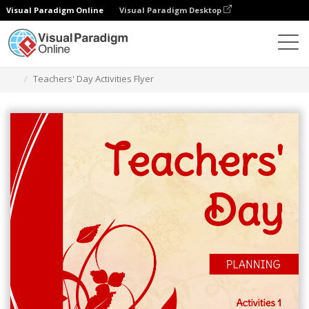
Visual Paradigm Online
Visual Paradigm Desktop
Narzędzie do projektowania grafiki
Szablony
Ulotki
Teachers' Day Activities Flyer