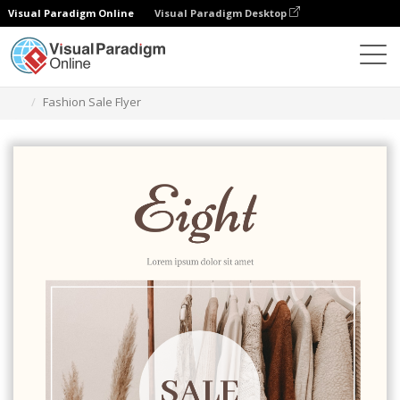
Visual Paradigm Online
Visual Paradigm Desktop
Narzędzie do projektowania grafiki
Szablony
Ulotki
Fashion Sale Flyer