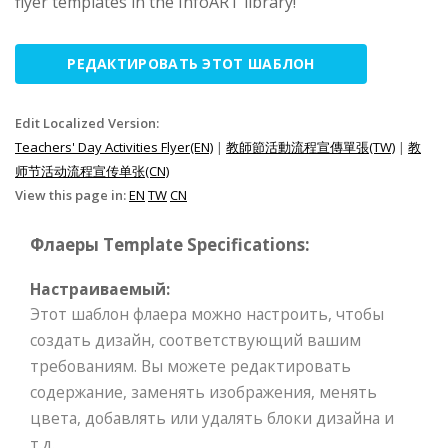
flyer templates in the InfoART library!
РЕДАКТИРОВАТЬ ЭТОТ ШАБЛОН
Edit Localized Version:
Teachers' Day Activities Flyer(EN)
|
教師節活動流程宣傳單張(TW)
|
教
师节活动流程宣传单张(CN)
View this page in:
EN
TW
CN
Флаеры Template Specifications:
Настраиваемый:
Этот шаблон флаера можно настроить, чтобы
создать дизайн, соответствующий вашим
требованиям. Вы можете редактировать
содержание, заменять изображения, менять
цвета, добавлять или удалять блоки дизайна и
т.д.