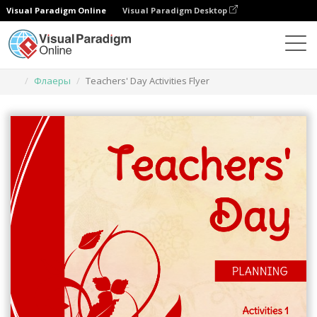
Visual Paradigm Online
Visual Paradigm Desktop
Инструмент графического дизайна
Шаблоны
Флаеры
Teachers' Day Activities Flyer