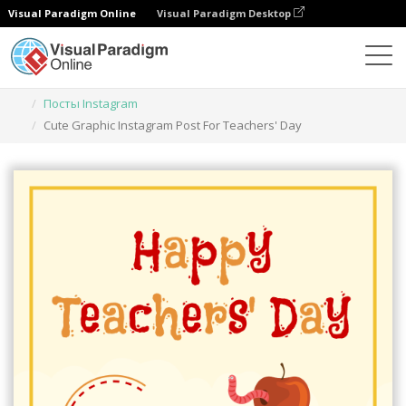
Visual Paradigm Online
Visual Paradigm Desktop
Инструмент графического дизайна
Шаблоны
Посты Instagram
Cute Graphic Instagram Post For Teachers' Day