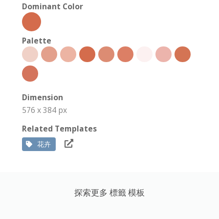
Dominant Color
Palette
Dimension
576 x 384 px
Related Templates
花卉
探索更多 標籤 模板