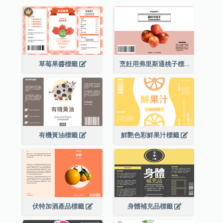
草莓果醬標籤
烹飪用弗里斯通桃子標籤
有機黃油標籤
鮮艷色彩鮮果汁標籤
伏特加酒產品標籤
身體補充品標籤