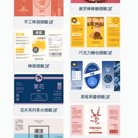
麥芽棒棒糖標籤
手工啤酒標籤
巧克力麵包標籤
蜂窩標籤
黑莓果醬標籤
花卉系列香水標籤