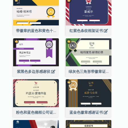
带徽章的蓝色和黄色十年证书
红紫色条纹框架证书
紫黑色多边形感谢状
绿灰色三角形带徽章证书
粉色和蓝色镜框公司证书
蓝金色徽章感谢证书