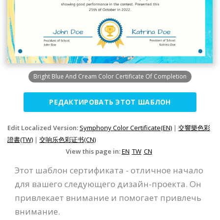
Bright Blue And Cream Color Certificate Of Completion
РЕДАКТИРОВАТЬ ЭТОТ ШАБЛОН
Edit Localized Version:
Symphony Color Certificate(EN)
|
交響樂色彩
證書(TW)
|
交响乐色彩证书(CN)
View this page in:
EN
TW
CN
Этот шаблон сертификата - отличное начало
для вашего следующего дизайн-проекта. Он
привлекает внимание и помогает привлечь
внимание.