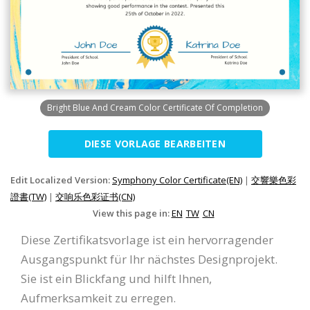
Bright Blue And Cream Color Certificate Of Completion
DIESE VORLAGE BEARBEITEN
Edit Localized Version:
Symphony Color Certificate(EN)
|
交響樂色彩
證書(TW)
|
交响乐色彩证书(CN)
View this page in:
EN
TW
CN
Diese Zertifikatsvorlage ist ein hervorragender
Ausgangspunkt für Ihr nächstes Designprojekt.
Sie ist ein Blickfang und hilft Ihnen,
Aufmerksamkeit zu erregen.