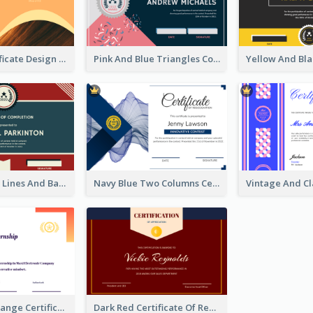
Orange Certificate Design Of Appreciation Of Wood Texture
Pink And Blue Triangles Confetti Celebration Certificate
Red And Blue Lines And Badge Completion Certificate
Navy Blue Two Columns Certificate Design Idea
Bold Neon Orange Certificate Design For Internship
Dark Red Certificate Of Recommendation