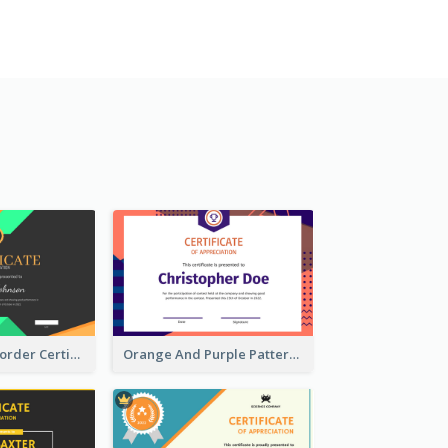
Funky Ribbon Border Certificate Design Template
Orange And Purple Pattern Certificate