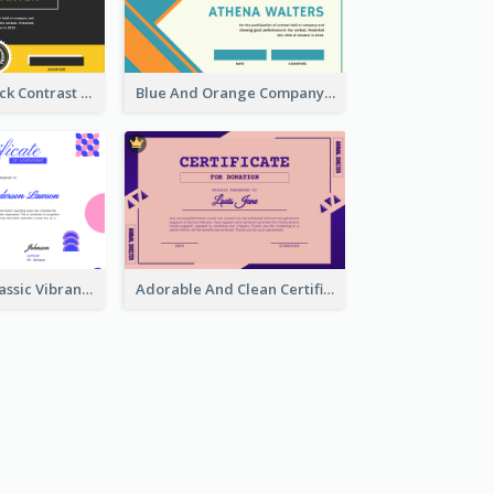
Yellow And Black Contrast Simple Certificate
Blue And Orange Company Triangles With Badge Certificate
Vintage And Classic Vibrant Certificate Design Ideas
Adorable And Clean Certificate Design Ideas