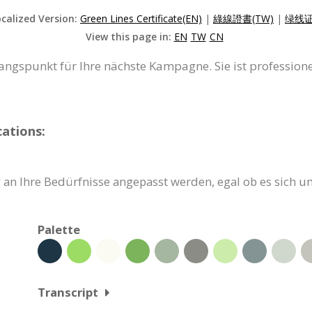
ocalized Version:
Green Lines Certificate(EN)
|
綠線證書(TW)
|
绿线证
View this page in:
EN
TW
CN
sgangspunkt für Ihre nächste Kampagne. Sie ist profession
ations:
g an Ihre Bedürfnisse angepasst werden, egal ob es sich u
Palette
Transcript